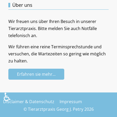
Über uns
Wir freuen uns über Ihren Besuch in unserer
Tierarztpraxis. Bitte melden Sie auch Notfälle
telefonisch an.
Wir führen eine reine Terminsprechstunde und
versuchen, die Wartezeiten so gering wie möglich
zu halten.
Erfahren sie mehr...
♿
Disclaimer & Datenschutz
Impressum
© Tierarztpraxis Georg J. Petry 2026