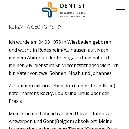
TIERARZT
Mobile Menu Toggle
Off
KURZVITA GEORG PETRY
Ich wurde am 04.03.1978 in Wiesbaden geboren
und wuchs in Rüdesheim/Aulhausen auf. Nach
meinem Abitur an der Rheingauschule habe ich
meinen Zivildienst im St.-Vincenzstift absolviert. Ich
bin Vater von zwei Söhnen, Noah und Johannes.
Zusammen mit uns leben drei (zumeist rundliche)
Kater namens Rocky, Louis und Linus über der
Praxis.
Mein Studium habe ich an den Universitäten von
Antwerpen und Gent (Belgien) absolviert. Meine
Masterarbeit habe ich zum Thema "Constant Rate