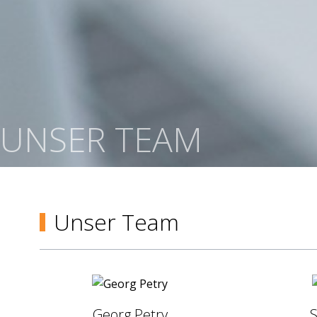
UNSER TEAM
Unser Team
Georg Petry
S