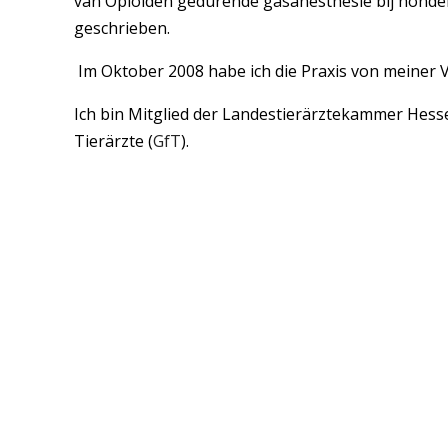
van Opioiden gedurende gasanesthesie bij honden
geschrieben.
Im Oktober 2008 habe ich die Praxis von meiner
Ich bin Mitglied der Landestierärztekammer Hesse
Tierärzte (
GfT
).