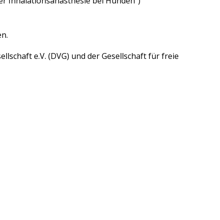
er Inhalationsanästhesie bei Hunden")
en.
schaft e.V. (DVG) und der Gesellschaft für freie