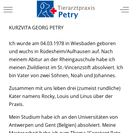
TIERARZT
Mobile Menu Toggle
Off
KURZVITA GEORG PETRY
Ich wurde am 04.03.1978 in Wiesbaden geboren
und wuchs in Rüdesheim/Aulhausen auf. Nach
meinem Abitur an der Rheingauschule habe ich
meinen Zivildienst im St.-Vincenzstift absolviert. Ich
bin Vater von zwei Söhnen, Noah und Johannes.
Zusammen mit uns leben drei (zumeist rundliche)
Kater namens Rocky, Louis und Linus über der
Praxis.
Mein Studium habe ich an den Universitäten von
Antwerpen und Gent (Belgien) absolviert. Meine
Masterarbeit habe ich zum Thema "Constant Rate