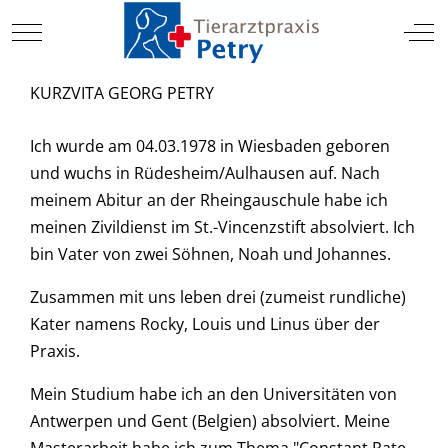
TIERARZT
Mobile Menu Toggle
Off
KURZVITA GEORG PETRY
Ich wurde am 04.03.1978 in Wiesbaden geboren
und wuchs in Rüdesheim/Aulhausen auf. Nach
meinem Abitur an der Rheingauschule habe ich
meinen Zivildienst im St.-Vincenzstift absolviert. Ich
bin Vater von zwei Söhnen, Noah und Johannes.
Zusammen mit uns leben drei (zumeist rundliche)
Kater namens Rocky, Louis und Linus über der
Praxis.
Mein Studium habe ich an den Universitäten von
Antwerpen und Gent (Belgien) absolviert. Meine
Masterarbeit habe ich zum Thema "Constant Rate