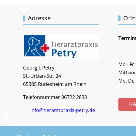
Adresse
Öffn
Termin
Mo - Fr:
Georg J. Petry
Mittwoc
St.-Urban-Str. 24
Mo, Di, 
65385 Rüdesheim am Rhein
Telefonnummer 06722 2839
Tel
info@tierarztpraxis-petry.de
♿