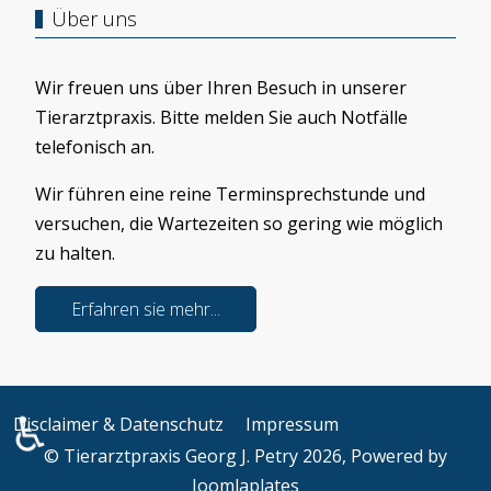
Über uns
Wir freuen uns über Ihren Besuch in unserer
Tierarztpraxis. Bitte melden Sie auch Notfälle
telefonisch an.
Wir führen eine reine Terminsprechstunde und
versuchen, die Wartezeiten so gering wie möglich
zu halten.
Erfahren sie mehr...
♿
Disclaimer & Datenschutz
Impressum
© Tierarztpraxis Georg J. Petry 2026, Powered by
Joomlaplates